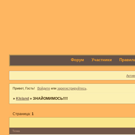
Форум
Участники
Правил
Акти
Привет, Гость!
Войдите
или
зарегистрируйтесь
.
»
KIsland
»
ЗНАЙОМИМОСЬ!!!!
Страница:
1
Тема